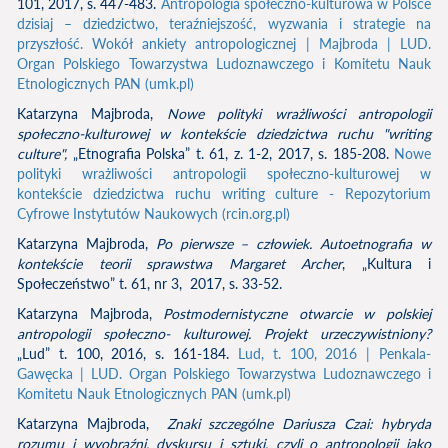
101, 2017, s. 447-483.
Antropologia społeczno-kulturowa w Polsce
dzisiaj – dziedzictwo, teraźniejszość, wyzwania i strategie na
przyszłość. Wokół ankiety antropologicznej | Majbroda | LUD.
Organ Polskiego Towarzystwa Ludoznawczego i Komitetu Nauk
Etnologicznych PAN (umk.pl)
Katarzyna Majbroda,
Nowe polityki wrażliwości antropologii
społeczno-kulturowej
w kontekście dziedzictwa ruchu "writing
culture",
„Etnografia Polska” t. 61, z. 1-2, 2017, s. 185-208.
Nowe
polityki wrażliwości antropologii społeczno-kulturowej w
kontekście dziedzictwa ruchu writing culture - Repozytorium
Cyfrowe Instytutów Naukowych (rcin.org.pl)
Katarzyna Majbroda,
Po pierwsze – człowiek. Autoetnografia w
kontekście teorii sprawstwa Margaret Archer
, „Kultura i
Społeczeństwo” t. 61, nr 3, 2017, s. 33-52.
Katarzyna Majbroda,
Postmodernistyczne otwarcie w polskiej
antropologii społeczno- kulturowej. Projekt urzeczywistniony?
„Lud” t. 100, 2016, s. 161-184.
Lud, t. 100, 2016 | Penkala-
Gawęcka | LUD. Organ Polskiego Towarzystwa Ludoznawczego i
Komitetu Nauk Etnologicznych PAN (umk.pl)
Katarzyna Majbroda,
Znaki szczególne Dariusza Czai: hybryda
rozumu i wyobraźni, dyskursu i sztuki, czyli o antropologii jako