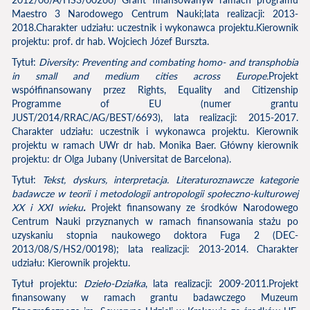
Maestro 3 Narodowego Centrum Nauki;lata realizacji: 2013-
2018.Charakter udziału: uczestnik i wykonawca projektu.Kierownik
projektu: prof. dr hab. Wojciech Józef Burszta.
Tytuł:
Diversity: Preventing and combating homo- and transphobia
in small and medium cities across Europe.
Projekt
współfinansowany przez Rights, Equality and Citizenship
Programme of EU (numer grantu
JUST/2014/RRAC/AG/BEST/6693), lata realizacji: 2015-2017.
Charakter udziału: uczestnik i wykonawca projektu. Kierownik
projektu w ramach UWr dr hab. Monika Baer. Główny kierownik
projektu: dr Olga Jubany (Universitat de Barcelona).
Tytuł:
Tekst, dyskurs, interpretacja. Literaturoznawcze kategorie
badawcze w teorii
i metodologii antropologii społeczno-kulturowej
XX i XXI wieku
.
Projekt finansowany ze środków Narodowego
Centrum Nauki przyznanych w ramach finansowania stażu po
uzyskaniu stopnia naukowego doktora Fuga 2 (DEC-
2013/08/S/HS2/00198); lata realizacji: 2013-2014. Charakter
udziału: Kierownik projektu.
Tytuł projektu:
Dzieło-Działka
, lata realizacji: 2009-2011.Projekt
finansowany w ramach grantu badawczego Muzeum