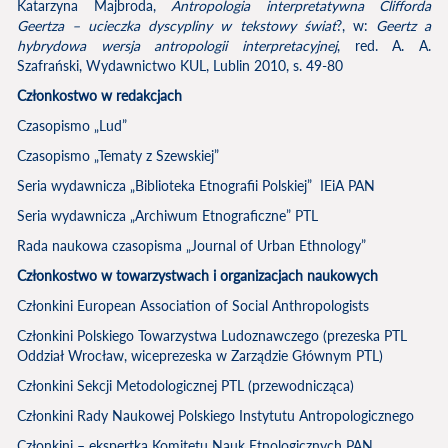
Katarzyna Majbroda,
Antropologia interpretatywna Clifforda
Geertza – ucieczka dyscypliny w tekstowy świat
?, w:
Geertz a
hybrydowa wersja antropologii interpretacyjnej
, red. A. A.
Szafrański, Wydawnictwo KUL, Lublin 2010, s. 49-80
Członkostwo w redakcjach
Czasopismo „Lud”
Czasopismo „Tematy z Szewskiej”
Seria wydawnicza „Biblioteka Etnografii Polskiej” IEiA PAN
Seria wydawnicza „Archiwum Etnograficzne” PTL
Rada naukowa czasopisma „Journal of Urban Ethnology”
Członkostwo w towarzystwach i organizacjach naukowych
Członkini European Association of Social Anthropologists
Członkini Polskiego Towarzystwa Ludoznawczego (prezeska PTL
Oddział Wrocław, wiceprezeska w Zarządzie Głównym PTL)
Członkini Sekcji Metodologicznej PTL (przewodnicząca)
Członkini Rady Naukowej Polskiego Instytutu Antropologicznego
Członkini – ekspertka Komitetu Nauk Etnologicznych PAN