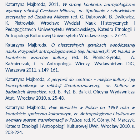
Katarzyna Majbroda, 2011,
W stronę konkretu: antropologiczne
wymiary refleksji Czesława Miłosza
, w:
Spotkanie z człowiekiem:
zaczynając od Czesława Miłosza
, red. G. Dąbrowski, B. Dwilewicz,
K. Pietrowiak, Wrocław: Wydział Nauk Historycznych i
Pedagogicznych Uniwersytetu Wrocławskiego, Katedra Etnologii i
Antropologii Kulturowej Uniwersytetu Wrocławskiego, s. 27-41.
Katarzyna Majbroda,
O nieszczelnych granicach współczesnej
nauki. Przypadek antropologizowania (się) humanistyk
i, w:
Nauka w
kontekście wzorców kultury
, red. B. Płonka-Syroka, A.
Kaźmierczak, t. 5 Antropologia Wiedzy, Wydawnictwo DiG,
Warszawa 2011, s.149-161.
Katarzyna Majbroda,
Z peryferii do centrum – miejsce kultury i jej
konceptualizacje w refleksji literaturoznawczej,
w:
Kultura w
badaniach literackich,
red. B. Ryż, B. Balicki, Oficyna Wydawnicza
Atut, Wrocław 2010, s. 25-48.
Katarzyna Majbroda,
Pole literackie w Polsce po 1989 roku w
kontekście społeczno-kulturowym
, w:
Antropologiczne i kulturowe
wymiary system transformacji w Polsce,
red. K. Górny, M. Marczyk,
Katedra Etnologii i Antropologii Kulturowej UWr., Wrocław 2010, s.
203-224.