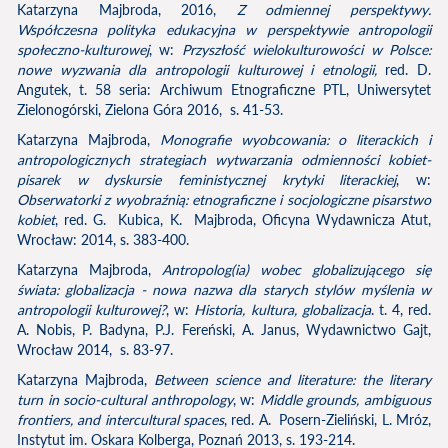
Katarzyna Majbroda, 2016,
Z odmiennej perspektywy.
Współczesna polityka edukacyjna w perspektywie antropologii
społeczno-kulturowej
, w:
Przyszłość wielokulturowości w Polsce:
nowe wyzwania dla antropologii kulturowej i etnologii,
red. D.
Angutek, t. 58 seria: Archiwum Etnograficzne PTL, Uniwersytet
Zielonogórski, Zielona Góra 2016, s. 41-53.
Katarzyna Majbroda,
Monografie wyobcowania: o literackich i
antropologicznych strategiach wytwarzania odmienności kobiet-
pisarek w dyskursie feministycznej krytyki literackiej
, w:
Obserwatorki z wyobraźnią: etnograficzne i socjologiczne pisarstwo
kobiet
, red. G. Kubica, K. Majbroda, Oficyna Wydawnicza Atut,
Wrocław: 2014, s. 383-400.
Katarzyna Majbroda,
Antropolog(ia) wobec globalizującego się
świata: globalizacja - nowa nazwa dla starych stylów myślenia w
antropologii kulturowej?
, w:
Historia, kultura, globalizacja
. t. 4, red.
A. Nobis, P. Badyna, P.J. Fereński, A. Janus, Wydawnictwo Gajt,
Wrocław 2014, s. 83-97.
Katarzyna Majbroda,
Between science and literature: the literary
turn in socio-cultural anthropology
, w:
Middle grounds, ambiguous
frontiers, and intercultural spaces
, red. A. Posern-Zieliński, L. Mróz,
Instytut im. Oskara Kolberga, Poznań 2013, s. 193-214.