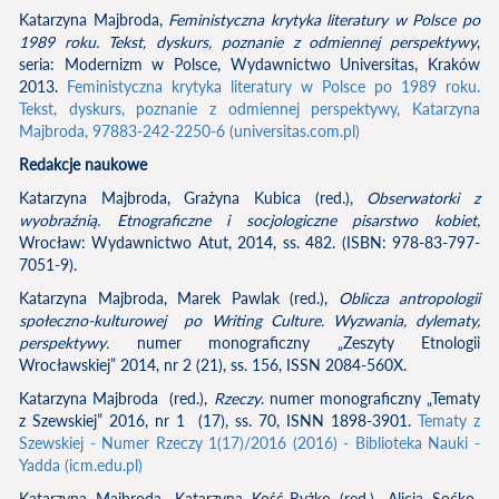
Katarzyna Majbroda,
Feministyczna krytyka literatury w Polsce po
1989 roku. Tekst, dyskurs, poznanie z odmiennej perspektywy
,
seria: Modernizm w Polsce, Wydawnictwo Universitas, Kraków
2013.
Feministyczna krytyka literatury w Polsce po 1989 roku.
Tekst, dyskurs, poznanie z odmiennej perspektywy, Katarzyna
Majbroda, 97883-242-2250-6 (universitas.com.pl)
Redakcje naukowe
Katarzyna Majbroda, Grażyna Kubica (red.),
Obserwatorki z
wyobraźnią. Etnograficzne
i socjologiczne pisarstwo kobiet,
Wrocław: Wydawnictwo Atut, 2014, ss. 482. (ISBN: 978-83-797-
7051-9).
Katarzyna Majbroda, Marek Pawlak (red.),
Oblicza antropologii
społeczno-kulturowej po Writing Culture. Wyzwania, dylematy,
perspektywy.
numer monograficzny „Zeszyty Etnologii
Wrocławskiej” 2014, nr 2 (21), ss. 156, ISSN 2084-560X.
Katarzyna Majbroda (red.),
Rzeczy
. numer monograficzny „Tematy
z Szewskiej” 2016, nr 1 (17), ss. 70, ISNN 1898-3901.
Tematy z
Szewskiej - Numer Rzeczy 1(17)/2016 (2016) - Biblioteka Nauki -
Yadda (icm.edu.pl)
Katarzyna Majbroda, Katarzyna Kość-Ryżko (red.), Alicja Soćko-