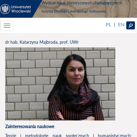
Wydział Nauk Historycznych i Pedagogicznych
Instytut Etnologii i Antropologii Kulturowej
PL
EN
|
Toggle
navigationToggle
navigation
dr hab. Katarzyna Majbroda, prof. UWr
Zainteresowania naukowe
Teorie i metodologie nauk społecznych i humanistycznych;