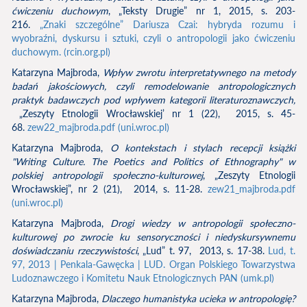
ćwiczeniu duchowym
, „Teksty Drugie” nr 1, 2015, s. 203-
216.
„Znaki szczególne” Dariusza Czai: hybryda rozumu i
wyobraźni, dyskursu i sztuki, czyli o antropologii jako ćwiczeniu
duchowym. (rcin.org.pl)
Katarzyna Majbroda,
Wpływ zwrotu interpretatywnego na metody
badań jakościowych, czyli remodelowanie antropologicznych
praktyk badawczych pod wpływem kategorii literaturoznawczych,
„Zeszyty Etnologii Wrocławskiej’ nr 1 (22), 2015, s. 45-
68.
zew22_majbroda.pdf (uni.wroc.pl)
Katarzyna Majbroda,
O kontekstach i stylach recepcji książki
"Writing Culture. The Poetics and Politics of Ethnography" w
polskiej antropologii społeczno-kulturowej
, „Zeszyty Etnologii
Wrocławskiej”, nr 2 (21), 2014, s. 11-28.
zew21_majbroda.pdf
(uni.wroc.pl)
Katarzyna Majbroda,
Drogi wiedzy w antropologii społeczno-
kulturowej po zwrocie ku sensoryczności i niedyskursywnemu
doświadczaniu rzeczywistości
, „Lud” t. 97, 2013, s. 17-38.
Lud, t.
97, 2013 | Penkala-Gawęcka | LUD. Organ Polskiego Towarzystwa
Ludoznawczego i Komitetu Nauk Etnologicznych PAN (umk.pl)
Katarzyna Majbroda,
Dlaczego humanistyka ucieka w antropologię?