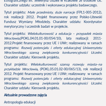
Etnograficznego im. Seweryna Udzieli w Krakowie ze środków UE.
Charakter udziału: uczestnik i wykonawca projektu badawczego.
Tytuł projektu:
Małe przedmioty, duże narracje
(FPL1-005-2012),
rok realizacji: 2012. Projekt finansowany przez Polsko-Litewski
Fundusz Wymiany Młodzieży. Charakter udziału: Koordynator
merytoryczny i uczestnik badań w projekcie.
Tytuł projektu:
Wielokulturowość a edukacja – przypadek miasta
Wrocławia
,(POKL.04.01.01-00/054/10), lata realizacji: 2011-
2012.Projekt finansowany przez UE i UWr; realizowany w ramach
programu:
Rozwój potencjału i oferty edukacyjnej Uniwersytetu
Wrocławskiego szansą zwiększenia konkurencyjności Uczelni.
Charakter udziału: Kierownik projektu.
Tytuł projektu:
Wielokulturowość szansą rozwoju miasta–na
przykładzie Wrocławia
,
(POKL.05.01.02-00/065/13), rok realizacji
2012. Projekt finansowany przez UE i UWr; realizowany
w ramach
programu:
Rozwój potencjału i oferty edukacyjnej Uniwersytetu
Wrocławskiego szansą zwiększenia konkurencyjności Uczelni.
Charakter udziału: Kierownik projektu.
Aktualnie prowadzone zajęcia
Antropologia edukacji