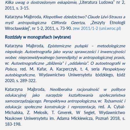
Kilka uwag o dostrzeżonym eskapizmie
, „Literatura Ludowa” nr 2,
2011, s. 3-15.
Katarzyna Majbroda,
Kłopotliwe dziedzictwo? Claude Lévi-Strauss a
myśl antropologiczna Clifforda Geertza
, „Zeszyty Etnologii
Wrocławskiej”, nr 1-2, 2011, s. 73-90.
zew 2011/1-2 (uni.wroc.pl)
Rozdziały w monografiach (wybrane)
Katarzyna Majbroda,
Epistemiczne pułapki – metodologiczne
niepokoje. Autoetnografia jako wyraz sprawczości i inwencyjności
wobec nieprzewidywalnego (serendipity)
w antropologicznej praxis
,
w:
Autoetnograficzne „zbliżenia” i „oddalenia”. O autoetnografii w
Polsce
, red. M. Kafar, A. Kacperczyk, t. 4, seria
Perspektywy
autobiograficzne
, Wydawnictwo Uniwersytetu Łódzkiego, Łódź
2020, s. 289-322.
Katarzyna Majbroda,
Neoliberalna racjonalność w polityce
edukacyjnej jako narzędzie kształtowania społeczeństwa
samozarządzającego. Perspektywa antropologiczna
, w:
Tożsamość i
edukacja: społeczne konstrukcje i reprezentacje
, red. A. Cybal-
Michalska, Z. Melosik, T. Gmerek, W Segiet, Wydawnictwo
Naukowe Uniwersytetu im. Adama Mickiewicza, Poznań 2018, s.
183-198.