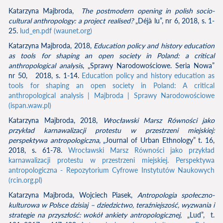
Katarzyna Majbroda,
The postmodern opening in polish socio-
cultural anthropology: a project realised?
„Déjà lu”, nr 6, 2018, s. 1-
25.
lud_en.pdf (waunet.org)
Katarzyna Majbroda, 2018,
Education policy and history education
as tools for shaping an open society in Poland: a critical
anthropological analysis
, „Sprawy Narodowościowe. Seria Nowa”
nr 50, 2018, s. 1-14.
Education policy and history education as
tools for shaping an open society in Poland: A critical
anthropological analysis | Majbroda | Sprawy Narodowościowe
(ispan.waw.pl)
Katarzyna Majbroda, 2018,
Wrocławski Marsz Równości jako
przykład karnawalizacji protestu w przestrzeni miejskiej:
perspektywa antropologiczna
, „Journal of Urban Ethnology” t. 16,
2018, s. 61-78.
Wrocławski Marsz Równości jako przykład
karnawalizacji protestu w przestrzeni miejskiej. Perspektywa
antropologiczna - Repozytorium Cyfrowe Instytutów Naukowych
(rcin.org.pl)
Katarzyna Majbroda, Wojciech Piasek,
Antropologia społeczno-
kulturowa w Polsce dzisiaj – dziedzictwo, teraźniejszość, wyzwania i
strategie na przyszłość: wokół ankiety antropologicznej,
„Lud”, t.