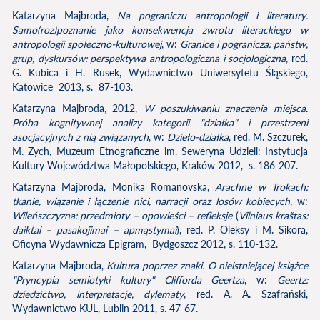
Katarzyna Majbroda,
Na pograniczu antropologii i literatury.
Samo(roz)poznanie jako konsekwencja zwrotu literackiego w
antropologii społeczno-kulturowej
, w:
Granice
i pogranicza: państw,
grup, dyskursów: perspektywa antropologiczna i socjologiczna
, red.
G. Kubica i H. Rusek, Wydawnictwo Uniwersytetu Śląskiego,
Katowice 2013, s. 87-103.
Katarzyna Majbroda, 2012,
W poszukiwaniu znaczenia miejsca.
Próba kognitywnej analizy kategorii "działka" i przestrzeni
asocjacyjnych z nią związanych
, w:
Dzieło-działka
, red. M. Szczurek,
M. Zych, Muzeum Etnograficzne im. Seweryna Udzieli: Instytucja
Kultury Województwa Małopolskiego, Kraków 2012, s. 186-207.
Katarzyna Majbroda, Monika Romanovska,
Arachne w Trokach:
tkanie, wiązanie i łączenie nici, narracji oraz losów kobiecych
, w:
Wileńszczyzna: przedmioty – opowieści – refleksje
(
Vilniaus kraštas:
daiktai – pasakojimai – apmąstymai
), red. P. Oleksy i M. Sikora,
Oficyna Wydawnicza Epigram, Bydgoszcz 2012, s. 110-132.
Katarzyna Majbroda,
Kultura poprzez znaki. O nieistniejącej książce
"Pryncypia semiotyki kultury" Clifforda Geertza
, w:
Geertz:
dziedzictwo, interpretacje, dylematy
, red. A. A. Szafrański,
Wydawnictwo KUL, Lublin 2011, s. 47-67.