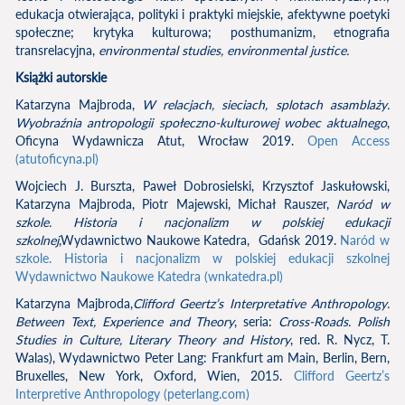
edukacja otwierająca, polityki i praktyki miejskie, afektywne poetyki
społeczne; krytyka kulturowa; posthumanizm, etnografia
transrelacyjna,
environmental studies, environmental justice.
Książki autorskie
Katarzyna Majbroda,
W relacjach, sieciach, splotach asamblaży.
Wyobraźnia antropologii społeczno-kulturowej wobec aktualnego
,
Oficyna Wydawnicza Atut, Wrocław 2019.
Open Access
(atutoficyna.pl)
Wojciech J. Burszta, Paweł Dobrosielski, Krzysztof Jaskułowski,
Katarzyna Majbroda, Piotr Majewski, Michał Rauszer,
Naród w
szkole. Historia i nacjonalizm w polskiej edukacji
szkolnej
,Wydawnictwo Naukowe Katedra, Gdańsk 2019.
Naród w
szkole. Historia i nacjonalizm w polskiej edukacji szkolnej
Wydawnictwo Naukowe Katedra (wnkatedra.pl)
Katarzyna Majbroda,
Clifford Geertz’s Interpretative Anthropology.
Between Text, Experience and Theory
, seria:
Cross-Roads. Polish
Studies in Culture, Literary Theory and History
, red. R. Nycz, T.
Walas), Wydawnictwo Peter Lang: Frankfurt am Main, Berlin, Bern,
Bruxelles, New York, Oxford, Wien, 2015.
Clifford Geertz’s
Interpretive Anthropology (peterlang.com)