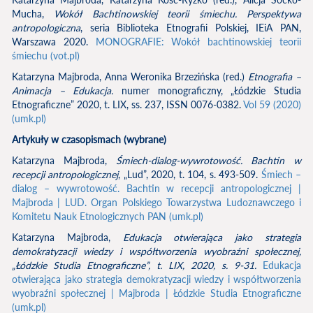
Mucha,
Wokół Bachtinowskiej teorii śmiechu. Perspektywa
antropologiczna
, seria Biblioteka Etnografii Polskiej, IEiA PAN,
Warszawa 2020.
MONOGRAFIE: Wokół bachtinowskiej teorii
śmiechu (vot.pl)
Katarzyna Majbroda, Anna Weronika Brzezińska (red.)
Etnografia –
Animacja – Edukacja.
numer monograficzny, „Łódzkie Studia
Etnograficzne” 2020, t. LIX, ss. 237, ISSN 0076-0382.
Vol 59 (2020)
(umk.pl)
Artykuły w czasopismach (wybrane)
Katarzyna Majbroda,
Śmiech-dialog-wywrotowość. Bachtin w
recepcji antropologicznej
, „Lud”, 2020, t. 104, s. 493-509.
Śmiech –
dialog – wywrotowość. Bachtin w recepcji antropologicznej |
Majbroda | LUD. Organ Polskiego Towarzystwa Ludoznawczego i
Komitetu Nauk Etnologicznych PAN (umk.pl)
Katarzyna Majbroda,
Edukacja otwierająca jako strategia
demokratyzacji wiedzy i współtworzenia wyobraźni społecznej
,
„Łódzkie Studia Etnograficzne”, t. LIX, 2020, s. 9-31.
Edukacja
otwierająca jako strategia demokratyzacji wiedzy i współtworzenia
wyobraźni społecznej | Majbroda | Łódzkie Studia Etnograficzne
(umk.pl)