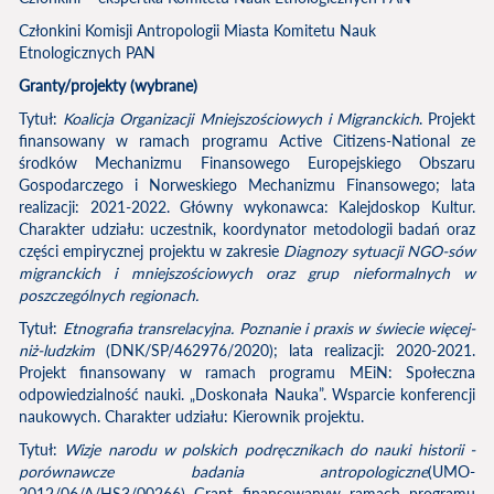
Członkini Komisji Antropologii Miasta Komitetu Nauk
Etnologicznych PAN
Granty/projekty (wybrane)
Tytuł:
Koalicja Organizacji Mniejszościowych i Migranckich
. Projekt
finansowany w ramach programu Active Citizens-National ze
środków Mechanizmu Finansowego Europejskiego Obszaru
Gospodarczego i Norweskiego Mechanizmu Finansowego; lata
realizacji: 2021-2022. Główny wykonawca: Kalejdoskop Kultur.
Charakter udziału: uczestnik, koordynator metodologii badań oraz
części empirycznej projektu w zakresie
Diagnozy sytuacji NGO-sów
migranckich i mniejszościowych oraz grup nieformalnych w
poszczególnych regionach
.
Tytuł:
Etnografia transrelacyjna. Poznanie i praxis w świecie więcej-
niż-ludzkim
(DNK/SP/462976/2020); lata realizacji: 2020-2021.
Projekt finansowany w ramach programu MEiN: Społeczna
odpowiedzialność nauki. „Doskonała Nauka”. Wsparcie konferencji
naukowych. Charakter udziału: Kierownik projektu.
Tytuł:
Wizje narodu w polskich podręcznikach do nauki historii -
porównawcze badania antropologiczne
(UMO-
2012/06/A/HS3/00266) Grant finansowanyw ramach programu