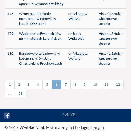
oparciu o wybrane przykłady
178.
Wzory na porcelanie
dr Arkadiusz
Historia Sztuki -
manufakur w Parowej w
Wojtyła
wieczorowe I
latach 1868-1945
stopnia
179.
Wyobrażenia Ewangelistów
dr Jacek
Historia Sztuki -
na miniaturach karolińskich.
Witkowski
wieczorowe I
stopnia
180.
Barokowy ołtarz główny w
dr Arkadiusz
Historia Sztuki -
kościele pw. św. Jana
Wojtyła
wieczorowe I
Chrzciciela w Prochowicach
stopnia
1
2
3
4
5
6
7
8
9
10
11
12
...
23
KONTAKT
© 2017 Wydział Nauk Historycznych i Pedagogicznych