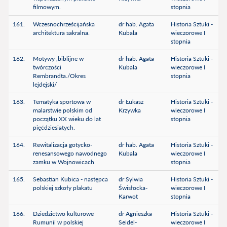
filmowym.
stopnia
161.
Wczesnochrześcijańska
dr hab. Agata
Historia Sztuki -
architektura sakralna.
Kubala
wieczorowe I
stopnia
162.
Motywy ,biblijne w
dr hab. Agata
Historia Sztuki -
twórczości
Kubala
wieczorowe I
Rembrandta./Okres
stopnia
lejdejski/
163.
Tematyka sportowa w
dr Łukasz
Historia Sztuki -
malarstwie polskim od
Krzywka
wieczorowe I
początku XX wieku do lat
stopnia
pięćdziesiatych.
164.
Rewitalizacja gotycko-
dr hab. Agata
Historia Sztuki -
renesansowego nawodnego
Kubala
wieczorowe I
zamku w Wojnowicach
stopnia
165.
Sebastian Kubica - następca
dr Sylwia
Historia Sztuki -
polskiej szkoły plakatu
Świsłocka-
wieczorowe I
Karwot
stopnia
166.
Dziedzictwo kulturowe
dr Agnieszka
Historia Sztuki -
Rumunii w polskiej
Seidel-
wieczorowe I