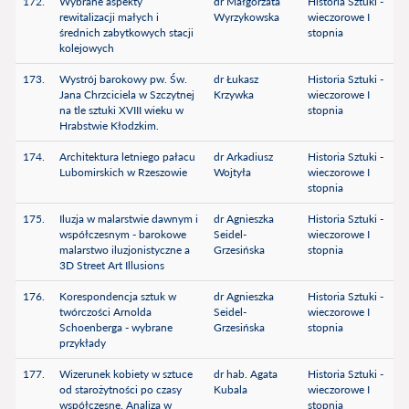
172.
Wybrane aspekty
dr Małgorzata
Historia Sztuki -
rewitalizacji małych i
Wyrzykowska
wieczorowe I
średnich zabytkowych stacji
stopnia
kolejowych
173.
Wystrój barokowy pw. Św.
dr Łukasz
Historia Sztuki -
Jana Chrzciciela w Szczytnej
Krzywka
wieczorowe I
na tle sztuki XVIII wieku w
stopnia
Hrabstwie Kłodzkim.
174.
Architektura letniego pałacu
dr Arkadiusz
Historia Sztuki -
Lubomirskich w Rzeszowie
Wojtyła
wieczorowe I
stopnia
175.
Iluzja w malarstwie dawnym i
dr Agnieszka
Historia Sztuki -
współczesnym - barokowe
Seidel-
wieczorowe I
malarstwo iluzjonistyczne a
Grzesińska
stopnia
3D Street Art Illusions
176.
Korespondencja sztuk w
dr Agnieszka
Historia Sztuki -
twórczości Arnolda
Seidel-
wieczorowe I
Schoenberga - wybrane
Grzesińska
stopnia
przykłady
177.
Wizerunek kobiety w sztuce
dr hab. Agata
Historia Sztuki -
od starożytności po czasy
Kubala
wieczorowe I
współczesne. Analiza w
stopnia