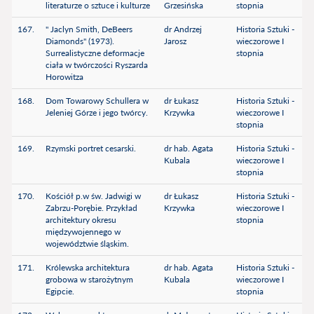
literaturze o sztuce i kulturze
Grzesińska
stopnia
167.
" Jaclyn Smith, DeBeers
dr Andrzej
Historia Sztuki -
Diamonds" (1973).
Jarosz
wieczorowe I
Surrealistyczne deformacje
stopnia
ciała w twórczości Ryszarda
Horowitza
168.
Dom Towarowy Schullera w
dr Łukasz
Historia Sztuki -
Jeleniej Górze i jego twórcy.
Krzywka
wieczorowe I
stopnia
169.
Rzymski portret cesarski.
dr hab. Agata
Historia Sztuki -
Kubala
wieczorowe I
stopnia
170.
Kościół p.w św. Jadwigi w
dr Łukasz
Historia Sztuki -
Zabrzu-Porębie. Przykład
Krzywka
wieczorowe I
architektury okresu
stopnia
międzywojennego w
województwie śląskim.
171.
Królewska architektura
dr hab. Agata
Historia Sztuki -
grobowa w starożytnym
Kubala
wieczorowe I
Egipcie.
stopnia