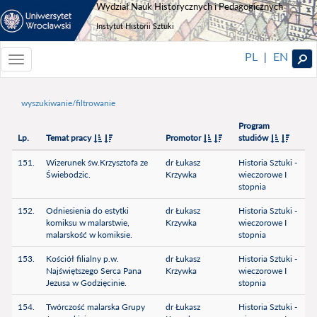
Wydział Nauk Historycznych i Pedagogicznych
Instytut Historii Sztuki
PL
EN
|
Toggle
navigationToggle
navigation
wyszukiwanie/filtrowanie
Program
Lp.
Temat pracy
Promotor
studiów
151.
Wizerunek św.Krzysztofa ze
dr Łukasz
Historia Sztuki -
Świebodzic.
Krzywka
wieczorowe I
stopnia
152.
Odniesienia do estytki
dr Łukasz
Historia Sztuki -
komiksu w malarstwie,
Krzywka
wieczorowe I
malarskość w komiksie.
stopnia
153.
Kościół filialny p.w.
dr Łukasz
Historia Sztuki -
Najświętszego Serca Pana
Krzywka
wieczorowe I
Jezusa w Godzięcinie.
stopnia
154.
Twórczość malarska Grupy
dr Łukasz
Historia Sztuki -