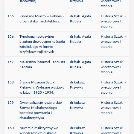
Janowskiej
Krzywka
wieczorowe I
stopnia
155.
Zakazane Miasto w Pekinie -
dr hab. Agata
Historia Sztuki -
urbanistyka i architektura.
Kubala
wieczorowe I
stopnia
156.
Typologia nowożytnej
dr hab. Agata
Historia Sztuki -
biżuterii dewocyjnej kościoła
Kubala
wieczorowe I
katolickiego w formie
stopnia
krzyżyków trójlistnych.
157.
Malarstwo informel Tadeusza
dr hab. Agata
Historia Sztuki -
Kantora.
Kubala
wieczorowe I
stopnia
158.
Śląskie Muzeum Sztuk
dr Łukasz
Historia Sztuki -
Pięknych. Wybrane wystawy
Krzywka
wieczorowe I
w latach 1925 - 1934.
stopnia
159.
Dwie realizacje rzeźbiarskie
dr Łukasz
Historia Sztuki -
Borysa Michałowskiego -
Krzywka
wieczorowe I
kontekst powstania i
stopnia
charakterystyka
160.
Nurt minimalistyczny we
dr Łukasz
Historia Sztuki -
współczesnym plakacie
Krzywka
wieczorowe I