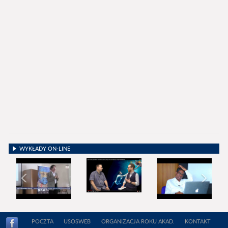
WYKŁADY ON-LINE
POCZTA
USOSWEB
ORGANIZACJA ROKU AKAD.
KONTAKT