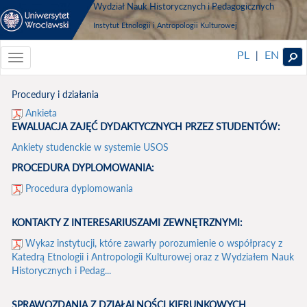
Wydział Nauk Historycznych i Pedagogicznych
Instytut Etnologii i Antropologii Kulturowej
PL
EN
|
Toggle
navigationToggle
navigation
Procedury i działania
Ankieta
EWALUACJA ZAJĘĆ DYDAKTYCZNYCH PRZEZ STUDENTÓW:
Ankiety studenckie w systemie USOS
PROCEDURA DYPLOMOWANIA:
Procedura dyplomowania
KONTAKTY Z INTERESARIUSZAMI ZEWNĘTRZNYMI:
Wykaz instytucji, które zawarły porozumienie o współpracy z
Katedrą Etnologii i Antropologii Kulturowej oraz z Wydziałem Nauk
Historycznych i Pedag...
SPRAWOZDANIA Z DZIAŁALNOŚCI KIERUNKOWYCH