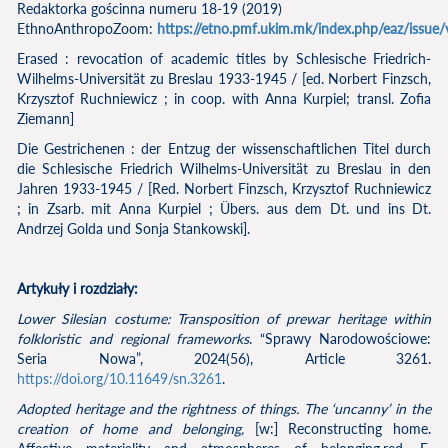
Redaktorka gościnna numeru 18-19 (2019)
EthnoAnthropoZoom:
https://etno.pmf.ukim.mk/index.php/eaz/issue
Erased : revocation of academic titles by Schlesische Friedrich-
Wilhelms-Universität zu Breslau 1933-1945 / [ed. Norbert Finzsch,
Krzysztof Ruchniewicz ; in coop. with Anna Kurpiel; transl. Zofia
Ziemann]
Die Gestrichenen : der Entzug der wissenschaftlichen Titel durch
die Schlesische Friedrich Wilhelms-Universität zu Breslau in den
Jahren 1933-1945 / [Red. Norbert Finzsch, Krzysztof Ruchniewicz
; in Zsarb. mit Anna Kurpiel ; Übers. aus dem Dt. und ins Dt.
Andrzej Golda und Sonja Stankowski].
Artykuły i rozdziały:
Lower Silesian costume: Transposition of prewar heritage within
folkloristic and regional frameworks
. “Sprawy Narodowościowe:
Seria Nowa”, 2024(56), Article 3261.
https://doi.org/10.11649/sn.3261
.
Adopted heritage and the rightness of things. The ‘uncanny’ in the
creation of home and belonging,
[w:] Reconstructing home.