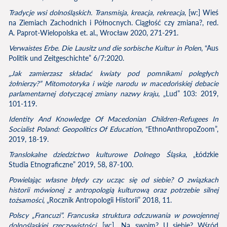
Tradycje wsi dolnośląskich. Transmisja, kreacja, rekreacja
, [w:] Wieś
na Ziemiach Zachodnich i Północnych. Ciągłość czy zmiana?, red.
A. Paprot-Wielopolska et. al., Wrocław 2020, 271-291.
Verwaistes Erbe. Die Lausitz und die sorbische Kultur in Polen
, “Aus
Politik und Zeitgeschichte” 6/7:2020.
„Jak zamierzasz składać kwiaty pod pomnikami poległych
żołnierzy?” Mitomotoryka i wizje narodu w macedońskiej debacie
parlamentarnej dotyczącej zmiany nazwy kraju
, „Lud” 103: 2019,
101-119.
Identity And Knowledge Of Macedonian Children-Refugees In
Socialist Poland: Geopolitics Of Education
, “EthnoAnthropoZoom”,
2019, 18-19.
Translokalne dziedzictwo kulturowe Dolnego Śląska
, „Łódzkie
Studia Etnograficzne” 2019, 58, 87-100.
Powielając własne błędy czy ucząc się od siebie? O związkach
historii mówionej z antropologią kulturową oraz potrzebie silnej
tożsamości
, „Rocznik Antropologii Historii” 2018, 11.
Polscy „Francuzi”. Francuska struktura odczuwania w powojennej
dolnośląskiej rzeczywistości
, [w:] „Na swoim? U siebie? Wśród