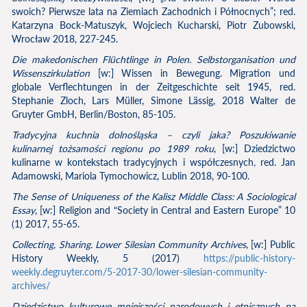
swoich? Pierwsze lata na Ziemiach Zachodnich i Północnych”; red.
Katarzyna Bock-Matuszyk, Wojciech Kucharski, Piotr Zubowski,
Wrocław 2018, 227-245.
Die makedonischen Flüchtlinge in Polen.
Selbstorganisation und
Wissenszirkulation
[w:] Wissen in Bewegung. Migration und
globale Verflechtungen in der Zeitgeschichte seit 1945, red.
Stephanie Zloch, Lars Müller, Simone Lässig, 2018 Walter de
Gruyter GmbH, Berlin/Boston, 85-105.
Tradycyjna kuchnia dolnośląska – czyli jaka? Poszukiwanie
kulinarnej tożsamości regionu po 1989 roku
, [w:] Dziedzictwo
kulinarne w kontekstach tradycyjnych i współczesnych
,
red. Jan
Adamowski, Mariola Tymochowicz, Lublin 2018, 90-100.
The Sense of Uniqueness of the Kalisz Middle Class: A Sociological
Essay
, [w:] Religion and “Society in Central and Eastern Europe” 10
(1) 2017, 55-65.
Collecting, Sharing. Lower Silesian Community Archives
, [w:] Public
History Weekly, 5 (2017)
https://public-history-
weekly.degruyter.com/5-2017-30/lower-silesian-community-
archives/
Dziedzictwo kulturowe mniejszości narodowych i etnicznych na