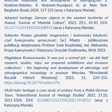
Affective materiality and atmospheres of belonging,red. E.
Koskinen-Koivisto, K. Korjonen-Kuusipuro et. al, New York:
Berghahn Books 2024, 117-133 (wraz z Katarzyna Maniak).
Adopted heritage. German objects in the western territories of
Poland
, “Journal of Material Culture”, 2023, 29,1, 65-81 DOI:
10.1177/13591835231208912
(wraz z Katarzyną Maniak).
Szklarska Poręba: góralskie imaginarium i karkonoska lokalność,
czyli funkcjonalna sprzeczność
, [w:] Miasto - jubileuszowa
publikacja dedykowana Profesor Ewie Karpińskiej, red. Aleksandra
Krupa-Ławrynowicz i Katarzyna Orszulak-Dudkowska, WUŁ 2023.
Magdalena Rostworowska ‘It was just a normal job - we did field
research, studies, trips; we prepared exhibitions and museum
collections’ - the beginning and development of ethnology and
ethnographical museology in postwar Wroclaw
, “Wrocławski
Rocznik Historii Mówionej”, 2023, 13, 224–253.
https://doi.org/10.26774/wrhm.374
.
Multi-heirs heritage: a case study of pottery from a Polish-German
Town
, “International Journal of Heritage Studies” 2021, 27,10,
1011-1024, DOI:
10.1080/13527258.2021.1918212
(wraz z
Katarzyną Maniak).