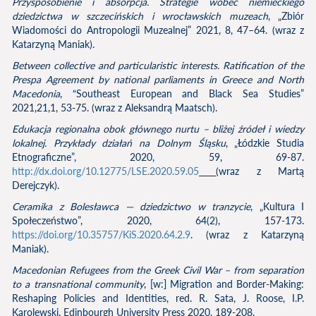
Przysposobienie i absorpcja. Strategie wobec niemieckiego
dziedzictwa w szczecińskich i wrocławskich muzeach
, „Zbiór
Wiadomości do Antropologii Muzealnej” 2021, 8, 47–64. (wraz z
Katarzyną Maniak).
Between collective and particularistic interests. Ratification of the
Prespa Agreement by national parliaments in Greece and North
Macedonia
, “Southeast European and Black Sea Studies”
2021,21,1, 53-75. (wraz z Aleksandrą Maatsch).
Edukacja regionalna obok głównego nurtu – bliżej źródeł i wiedzy
lokalnej. Przykłady działań na Dolnym Śląsku
, „Łódzkie Studia
Etnograficzne”, 2020, 59, 69-87.
http://dx.doi.org/10.12775/LSE.2020.59.05
(wraz z Martą
Derejczyk).
Ceramika z Bolesławca — dziedzictwo w tranzycie
, „Kultura I
Społeczeństwo”, 2020, 64(2), 157-173.
https://doi.org/10.35757/KiS.2020.64.2.9
. (wraz z Katarzyną
Maniak).
Macedonian Refugees from the Greek Civil War – from separation
to a transnational community
, [w:] Migration and Border-Making:
Reshaping Policies and Identities, red. R. Sata, J. Roose, I.P.
Karolewski, Edinbourgh University Press 2020, 189-208.