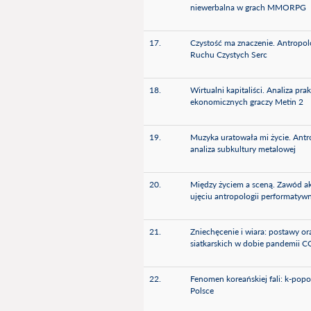
niewerbalna w grach MMORPG
17.
Czystość ma znaczenie. Antropol
Ruchu Czystych Serc
18.
Wirtualni kapitaliści. Analiza pr
ekonomicznych graczy Metin 2
19.
Muzyka uratowała mi życie. Antr
analiza subkultury metalowej
20.
Między życiem a sceną. Zawód ak
ujęciu antropologii performatyw
21.
Zniechęcenie i wiara: postawy or
siatkarskich w dobie pandemii 
22.
Fenomen koreańskiej fali: k-po
Polsce