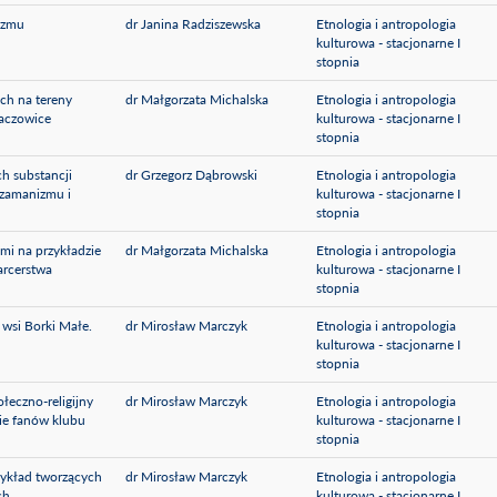
izmu
dr Janina Radziszewska
Etnologia i antropologia
kulturowa - stacjonarne I
stopnia
ch na tereny
dr Małgorzata Michalska
Etnologia i antropologia
gaczowice
kulturowa - stacjonarne I
stopnia
h substancji
dr Grzegorz Dąbrowski
Etnologia i antropologia
szamanizmu i
kulturowa - stacjonarne I
stopnia
mi na przykładzie
dr Małgorzata Michalska
Etnologia i antropologia
arcerstwa
kulturowa - stacjonarne I
stopnia
 wsi Borki Małe.
dr Mirosław Marczyk
Etnologia i antropologia
kulturowa - stacjonarne I
stopnia
łeczno-religijny
dr Mirosław Marczyk
Etnologia i antropologia
ie fanów klubu
kulturowa - stacjonarne I
stopnia
zykład tworzących
dr Mirosław Marczyk
Etnologia i antropologia
ch
kulturowa - stacjonarne I