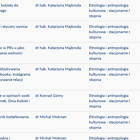
 kobiety do
dr hab. Katarzyna Majbroda
Etnologia i antropologia
iego
kulturowa - stacjonarne I
stopnia
i etyczny wymiar
dr hab. Katarzyna Majbroda
Etnologia i antropologia
kulturowa - stacjonarne I
stopnia
o w PRL-u jako
dr hab. Katarzyna Majbroda
Etnologia i antropologia
zania wolności
kulturowa - stacjonarne I
stopnia
ddziaływania
dr hab. Katarzyna Majbroda
Etnologia i antropologia
booka, Instagrama
kulturowa - stacjonarne I
ywanie relacji
stopnia
e w opiniach osób
dr Konrad Górny
Etnologia i antropologia
ynek, Dnia Kobiet i
kulturowa - stacjonarne I
stopnia
nik kształtowania
dr Michał Mokrzan
Etnologia i antropologia
kulturowa - stacjonarne I
stopnia
balna i
dr Michał Mokrzan
Etnologia i antropologia