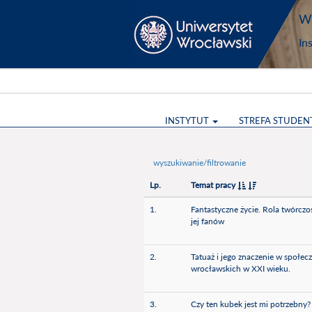
Wy
In
INSTYTUT
STREFA STUDEN
wyszukiwanie/filtrowanie
Lp.
Temat pracy
1.
Fantastyczne życie. Rola twórczo
jej fanów
2.
Tatuaż i jego znaczenie w społec
wrocławskich w XXI wieku.
3.
Czy ten kubek jest mi potrzebny