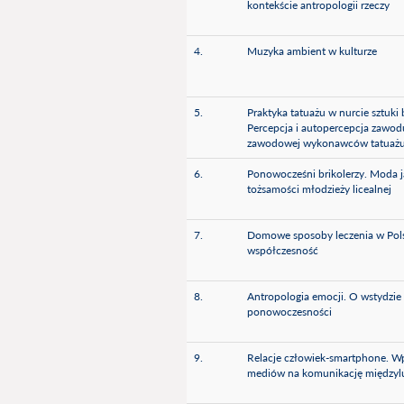
kontekście antropologii rzeczy
4.
Muzyka ambient w kulturze
5.
Praktyka tatuażu w nurcie sztuki 
Percepcja i autopercepcja zawodu
zawodowej wykonawców tatuaż
6.
Ponowocześni brikolerzy. Moda 
tożsamości młodzieży licealnej
7.
Domowe sposoby leczenia w Polsc
współczesność
8.
Antropologia emocji. O wstydzie
ponowoczesności
9.
Relacje człowiek-smartphone. 
mediów na komunikację międzyl