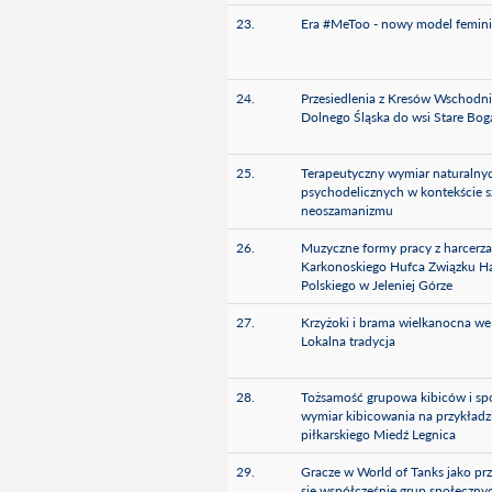
23.
Era #MeToo - nowy model femin
24.
Przesiedlenia z Kresów Wschodni
Dolnego Śląska do wsi Stare Bo
25.
Terapeutyczny wymiar naturalnyc
psychodelicznych w kontekście 
neoszamanizmu
26.
Muzyczne formy pracy z harcerza
Karkonoskiego Hufca Związku H
Polskiego w Jeleniej Górze
27.
Krzyżoki i brama wielkanocna we
Lokalna tradycja
28.
Tożsamość grupowa kibiców i spo
wymiar kibicowania na przykładz
piłkarskiego Miedź Legnica
29.
Gracze w World of Tanks jako pr
się współcześnie grup społeczny