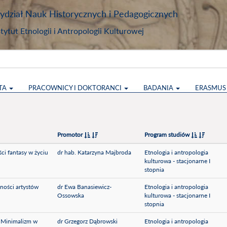
dział Nauk Historycznych i Pedagogicznych
stytut Etnologii i Antropologii Kulturowej
TA
PRACOWNICY I DOKTORANCI
BADANIA
ERASMU
Promotor
Program studiów
ści fantasy w życiu
dr hab. Katarzyna Majbroda
Etnologia i antropologia
kulturowa - stacjonarne I
stopnia
zności artystów
dr Ewa Banasiewicz-
Etnologia i antropologia
Ossowska
kulturowa - stacjonarne I
stopnia
? Minimalizm w
dr Grzegorz Dąbrowski
Etnologia i antropologia