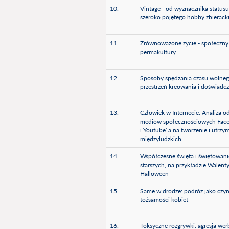
10.
Vintage - od wyznacznika statusu
szeroko pojętego hobby zbierack
11.
Zrównoważone życie - społeczny 
permakultury
12.
Sposoby spędzania czasu wolneg
przestrzeń kreowania i doświadc
13.
Człowiek w Internecie. Analiza o
mediów społecznościowych Face
i Youtube`a na tworzenie i utrzym
międzyludzkich
14.
Współczesne święta i świętowani
starszych, na przykładzie Walent
Halloween
15.
Same w drodze: podróż jako czyn
tożsamości kobiet
16.
Toksyczne rozgrywki: agresja wer