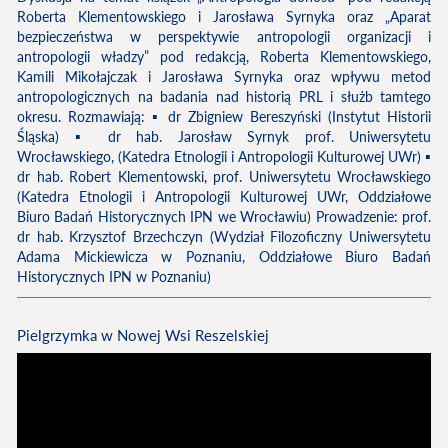
Roberta Klementowskiego i Jarosława Syrnyka oraz „Aparat
bezpieczeństwa w perspektywie antropologii organizacji i
antropologii władzy” pod redakcją, Roberta Klementowskiego,
Kamili Mikołajczak i Jarosława Syrnyka oraz wpływu metod
antropologicznych na badania nad historią PRL i służb tamtego
okresu. Rozmawiają: ▪ dr Zbigniew Bereszyński (Instytut Historii
Śląska) ▪ dr hab. Jarosław Syrnyk prof. Uniwersytetu
Wrocławskiego, (Katedra Etnologii i Antropologii Kulturowej UWr) ▪
dr hab. Robert Klementowski, prof. Uniwersytetu Wrocławskiego
(Katedra Etnologii i Antropologii Kulturowej UWr, Oddziałowe
Biuro Badań Historycznych IPN we Wrocławiu) Prowadzenie: prof.
dr hab. Krzysztof Brzechczyn (Wydział Filozoficzny Uniwersytetu
Adama Mickiewicza w Poznaniu, Oddziałowe Biuro Badań
Historycznych IPN w Poznaniu)
Pielgrzymka w Nowej Wsi Reszelskiej