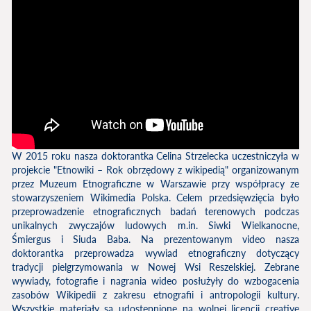
W 2015 roku nasza doktorantka Celina Strzelecka uczestniczyła w
projekcie "Etnowiki – Rok obrzędowy z wikipedią" organizowanym
przez Muzeum Etnograficzne w Warszawie przy współpracy ze
stowarzyszeniem Wikimedia Polska. Celem przedsięwzięcia było
przeprowadzenie etnograficznych badań terenowych podczas
unikalnych zwyczajów ludowych m.in. Siwki Wielkanocne,
Śmiergus i Siuda Baba. Na prezentowanym video nasza
doktorantka przeprowadza wywiad etnograficzny dotyczący
tradycji pielgrzymowania w Nowej Wsi Reszelskiej. Zebrane
wywiady, fotografie i nagrania wideo posłużyły do wzbogacenia
zasobów Wikipedii z zakresu etnografii i antropologii kultury.
Wszystkie materiały są udostępnione na wolnej licencji creative