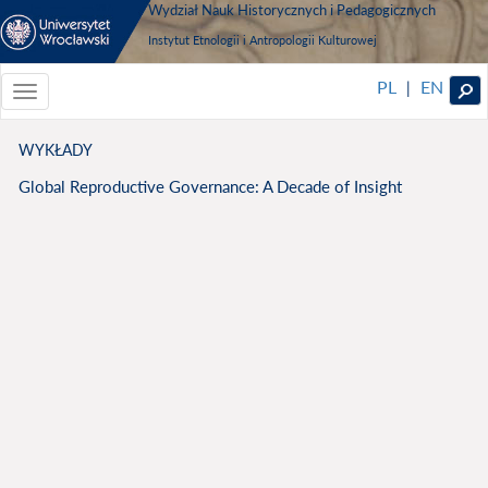
Wydział Nauk Historycznych i Pedagogicznych
Instytut Etnologii i Antropologii Kulturowej
PL
EN
|
Toggle
navigationToggle
navigation
WYKŁADY
Global Reproductive Governance: A Decade of Insight