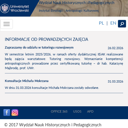
Wydział Nauk Historycznych i Pedagogicznych
Instytut Etnologii i Antropologii Kulturowej
PL
EN
|
Toggle
navigationToggle
navigation
INFORMACJE OD PROWADZĄCYCH ZAJĘCIA
Zapraszamy do udziału w tutoringu rozwojowym
26.02.2026
W semestrze letnim 2025/2026, w ramach oferty dydaktycznej IEiAK realizowane
będą zajęcia warsztatowe: Tutoring rozwojowy. Wzmacnianie kompetencji
antropologicznych prowadzone przez certyfikowaną tutorkę – dr hab. Katarzynę
Majbrodę, prof. UWr.
Konsultacje Michała Mokrzana
31.03.2026
W dniu 31.03.2026 konsultacje Michała Mokrzana zostały odwołane.
OFFICE 365
USOS
APD
© 2017 Wydział Nauk Historycznych i Pedagogicznych