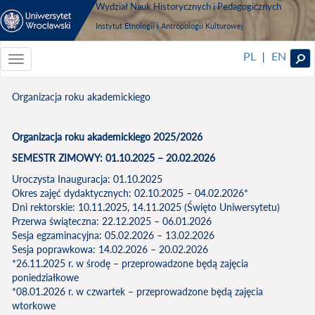
Wydział Nauk Historycznych i Pedagogicznych
Instytut Etnologii i Antropologii Kulturowej
PL
EN
|
Toggle
navigationToggle
navigation
Organizacja roku akademickiego
Organizacja roku akademickiego 2025/2026
SEMESTR ZIMOWY: 01.10.2025 – 20.02.2026
Uroczysta Inauguracja: 01.10.2025
Okres zajęć dydaktycznych: 02.10.2025 – 04.02.2026*
Dni rektorskie: 10.11.2025, 14.11.2025 (Święto Uniwersytetu)
Przerwa świąteczna: 22.12.2025 – 06.01.2026
Sesja egzaminacyjna: 05.02.2026 – 13.02.2026
Sesja poprawkowa: 14.02.2026 – 20.02.2026
*26.11.2025 r. w środę – przeprowadzone będą zajęcia
poniedziałkowe
*08.01.2026 r. w czwartek – przeprowadzone będą zajęcia
wtorkowe