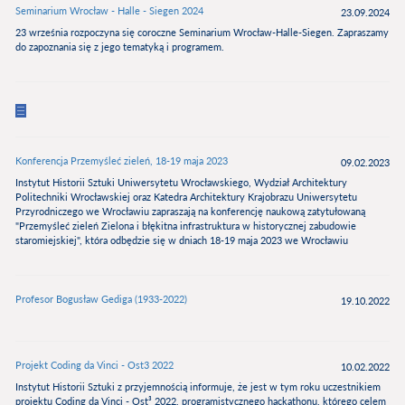
Seminarium Wrocław - Halle - Siegen 2024
23.09.2024
23 września rozpoczyna się coroczne Seminarium Wrocław-Halle-Siegen. Zapraszamy
do zapoznania się z jego tematyką i programem.
Konferencja Przemyśleć zieleń, 18-19 maja 2023
09.02.2023
Instytut Historii Sztuki Uniwersytetu Wrocławskiego, Wydział Architektury
Politechniki Wrocławskiej oraz Katedra Architektury Krajobrazu Uniwersytetu
Przyrodniczego we Wrocławiu zapraszają na konferencję naukową zatytułowaną
"Przemyśleć zieleń Zielona i błękitna infrastruktura w historycznej zabudowie
staromiejskiej", która odbędzie się w dniach 18-19 maja 2023 we Wrocławiu
Profesor Bogusław Gediga (1933-2022)
19.10.2022
Projekt Coding da Vinci - Ost3 2022
10.02.2022
Instytut Historii Sztuki z przyjemnością informuje, że jest w tym roku uczestnikiem
projektu Coding da Vinci - Ost³ 2022, programistycznego hackathonu, którego celem