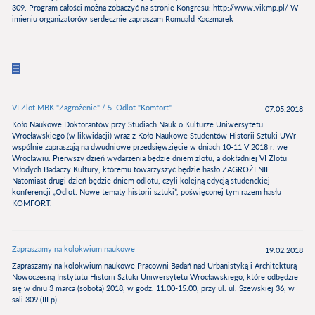
309. Program całości można zobaczyć na stronie Kongresu: http://www.vikmp.pl/ W
imieniu organizatorów serdecznie zapraszam Romuald Kaczmarek
VI Zlot MBK "Zagrożenie" / 5. Odlot "Komfort"
07.05.2018
Koło Naukowe Doktorantów przy Studiach Nauk o Kulturze Uniwersytetu
Wrocławskiego (w likwidacji) wraz z Koło Naukowe Studentów Historii Sztuki UWr
wspólnie zapraszają na dwudniowe przedsięwzięcie w dniach 10-11 V 2018 r. we
Wrocławiu. Pierwszy dzień wydarzenia będzie dniem zlotu, a dokładniej VI Zlotu
Młodych Badaczy Kultury, któremu towarzyszyć będzie hasło ZAGROŻENIE.
Natomiast drugi dzień będzie dniem odlotu, czyli kolejną edycją studenckiej
konferencji „Odlot. Nowe tematy historii sztuki”, poświęconej tym razem hasłu
KOMFORT.
Zapraszamy na kolokwium naukowe
19.02.2018
Zapraszamy na kolokwium naukowe Pracowni Badań nad Urbanistyką i Architekturą
Nowoczesną Instytutu Historii Sztuki Uniwersytetu Wrocławskiego, które odbędzie
się w dniu 3 marca (sobota) 2018, w godz. 11.00-15.00, przy ul. ul. Szewskiej 36, w
sali 309 (III p).