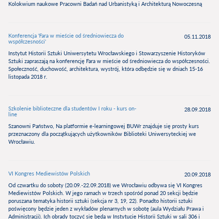
Kolokwium naukowe Pracowni Badań nad Urbanistyką i Architekturą Nowoczesną
Konferencja 'Fara w mieście od średniowiecza do
05.11.2018
współczesności'
Instytut Historii Sztuki Uniwersytetu Wrocławskiego i Stowarzyszenie Historyków
Sztuki zapraszają na konferencję Fara w mieście od średniowiecza do współczesności.
Społeczność, duchowość, architektura, wystrój, która odbędzie się w dniach 15-16
listopada 2018 r.
Szkolenie biblioteczne dla studentów I roku - kurs on-
28.09.2018
line
Szanowni Państwo, Na platformie e-learningowej BUWr znajduje się prosty kurs
przeznaczony dla początkujących użytkowników Biblioteki Uniwersyteckiej we
Wrocławiu.
VI Kongres Mediewistów Polskich
20.09.2018
Od czwartku do soboty (20.09.-22.09.2018) we Wrocławiu odbywa się VI Kongres
Mediewistów Polskich. W jego ramach w trzech spośród ponad 20 sekcji będzie
poruszana tematyka historii sztuki (sekcja nr 3, 19, 22). Ponadto historii sztuki
poświęcony będzie jeden z wykładów plenarnych w sobotę (aula Wydziału Prawa i
Administracji). Ich obrady toczyć się będą w Instytucie Historii Sztuki w sali 306 i