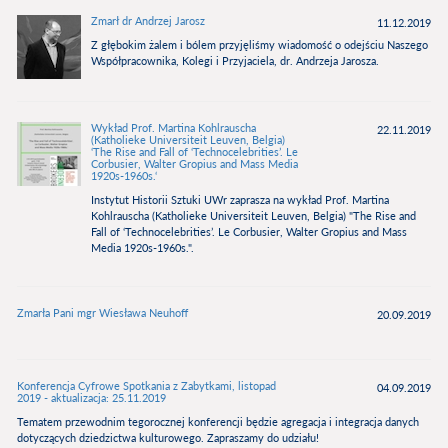
Zmarł dr Andrzej Jarosz
11.12.2019
Z głębokim żalem i bólem przyjęliśmy wiadomość o odejściu Naszego
Współpracownika, Kolegi i Przyjaciela, dr. Andrzeja Jarosza.
Wykład Prof. Martina Kohlrauscha
22.11.2019
(Katholieke Universiteit Leuven, Belgia)
‘The Rise and Fall of ‘Technocelebrities’. Le
Corbusier, Walter Gropius and Mass Media
1920s-1960s.‘
Instytut Historii Sztuki UWr zaprasza na wykład Prof. Martina
Kohlrauscha (Katholieke Universiteit Leuven, Belgia) "The Rise and
Fall of ‘Technocelebrities’. Le Corbusier, Walter Gropius and Mass
Media 1920s-1960s.".
Zmarła Pani mgr Wiesława Neuhoff
20.09.2019
Konferencja Cyfrowe Spotkania z Zabytkami, listopad
04.09.2019
2019 - aktualizacja: 25.11.2019
Tematem przewodnim tegorocznej konferencji będzie agregacja i integracja danych
dotyczących dziedzictwa kulturowego. Zapraszamy do udziału!