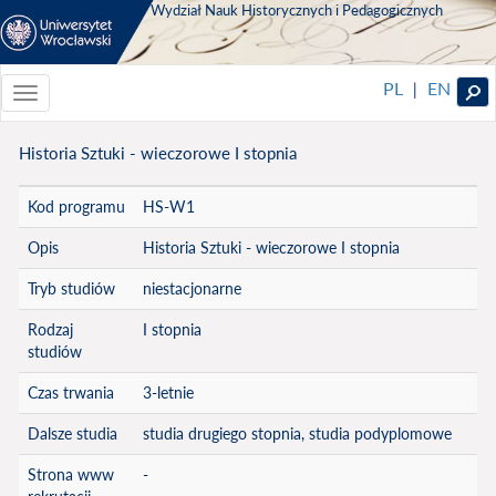
Wydział Nauk Historycznych i Pedagogicznych
PL
EN
|
Toggle
navigationToggle
navigation
Historia Sztuki - wieczorowe I stopnia
Kod programu
HS-W1
Opis
Historia Sztuki - wieczorowe I stopnia
Tryb studiów
niestacjonarne
Rodzaj
I stopnia
studiów
Czas trwania
3-letnie
Dalsze studia
studia drugiego stopnia, studia podyplomowe
Strona www
-